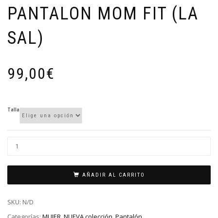
PANTALON MOM FIT (LA
SAL)
99,00
€
Talla
AÑADIR AL CARRITO
SKU:
N/D
Categorías:
MUJER
,
NUEVA colección
,
Pantalón