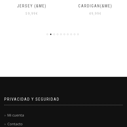
JERSEY (&ME)
CARDIGAN(&ME)
59,99
€
49,99
€
PRIVACIDAD Y SEGURIDAD
Mi cuenta
Contacto