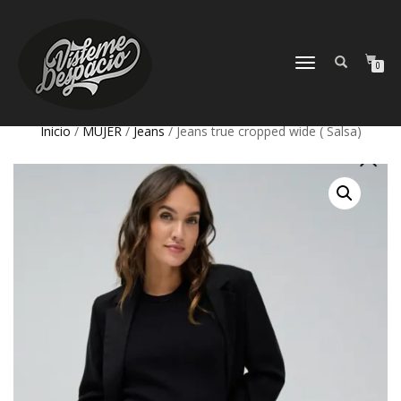
CAMBIAR
0
NAVEGACIÓN
Inicio
/
MUJER
/
Jeans
/ Jeans true cropped wide ( Salsa)