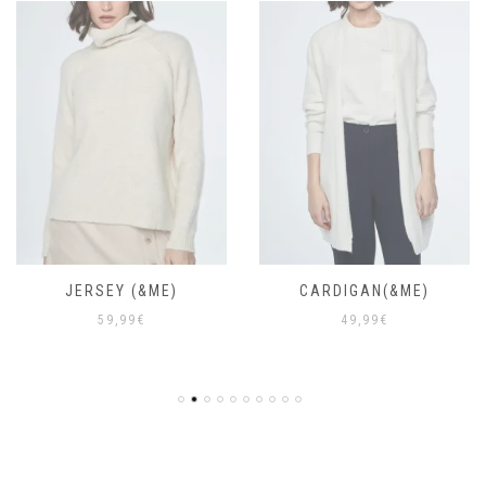
JERSEY (&ME)
CARDIGAN(&ME)
59,99
€
49,99
€